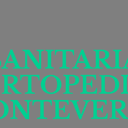
SANITARI
RTOPED
ONTEVER