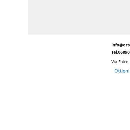
info@ort
Tel.0689
Via Folco
Ottieni
Grazie ad