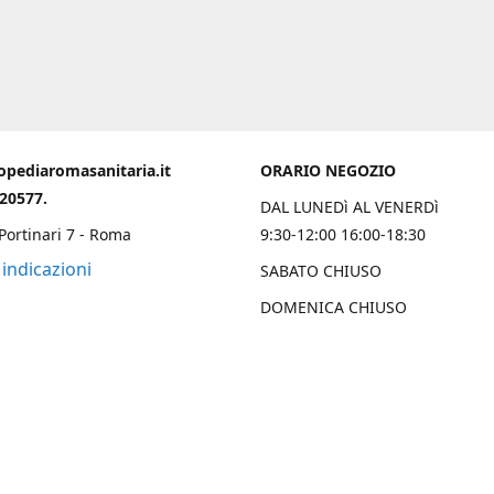
opediaromasanitaria.it
ORARIO NEGOZIO
020577.
DAL LUNEDì AL VENERDì
 Portinari 7 - Roma
9:30-12:00 16:00-18:30
 indicazioni
SABATO CHIUSO
DOMENICA CHIUSO
Chi Siamo
 una solida esperienza trentennale nell’ambito ortopedico sanitario