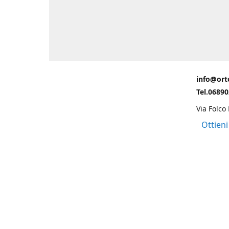
info@ort
Tel.0689
Via Folco
Ottieni
Grazie ad