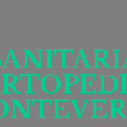
SANITARI
RTOPED
ONTEVER