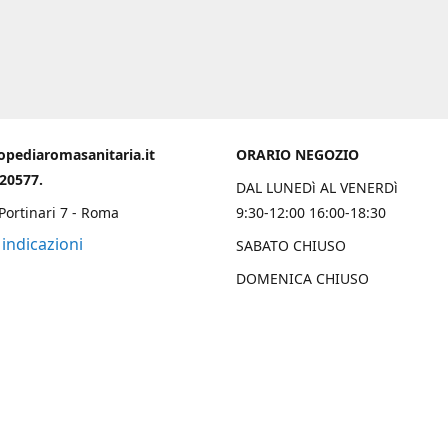
opediaromasanitaria.it
ORARIO NEGOZIO
020577.
DAL LUNEDì AL VENERDì
 Portinari 7 - Roma
9:30-12:00 16:00-18:30
 indicazioni
SABATO CHIUSO
DOMENICA CHIUSO
Chi Siamo
 una solida esperienza trentennale nell’ambito ortopedico sanitario