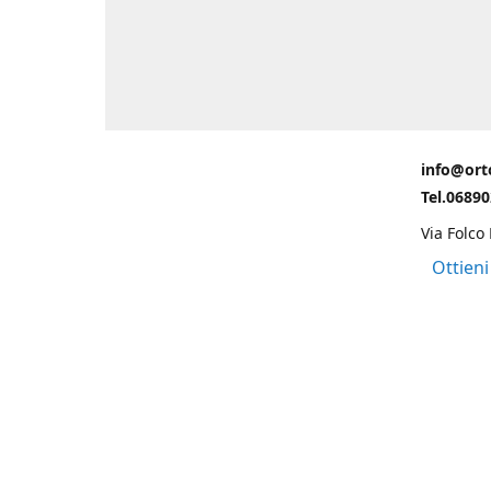
info@ort
Tel.0689
Via Folco
Ottieni
Grazie ad