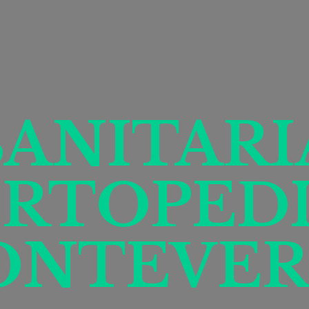
SANITARI
RTOPED
ONTEVER