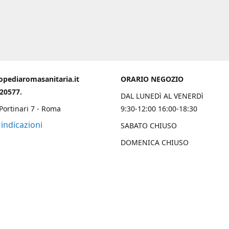
opediaromasanitaria.it
ORARIO NEGOZIO
020577.
DAL LUNEDì AL VENERDì
 Portinari 7 - Roma
9:30-12:00 16:00-18:30
 indicazioni
SABATO CHIUSO
DOMENICA CHIUSO
Chi Siamo
 una solida esperienza trentennale nell’ambito ortopedico sanitario