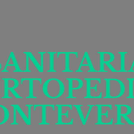
SANITARI
RTOPED
ONTEVER