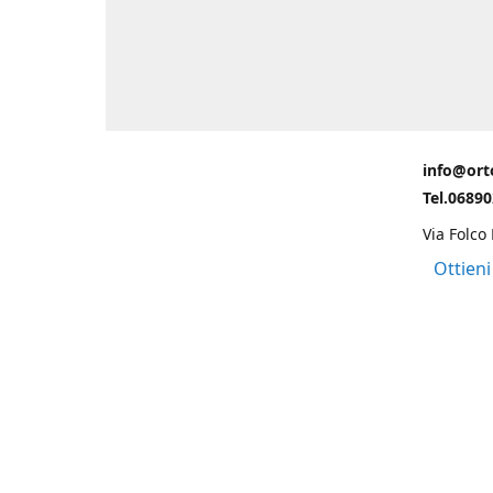
info@ort
Tel.0689
Via Folco
Ottieni
Grazie ad