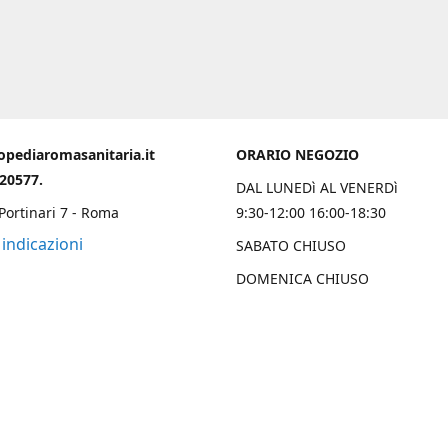
opediaromasanitaria.it
ORARIO NEGOZIO
020577.
DAL LUNEDì AL VENERDì
 Portinari 7 - Roma
9:30-12:00 16:00-18:30
 indicazioni
SABATO CHIUSO
DOMENICA CHIUSO
Chi Siamo
 una solida esperienza trentennale nell’ambito ortopedico sanitario