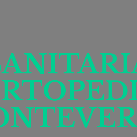
SANITARI
RTOPED
ONTEVER