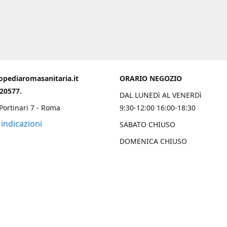
opediaromasanitaria.it
ORARIO NEGOZIO
020577.
DAL LUNEDì AL VENERDì
 Portinari 7 - Roma
9:30-12:00 16:00-18:30
 indicazioni
SABATO CHIUSO
DOMENICA CHIUSO
Chi Siamo
 una solida esperienza trentennale nell’ambito ortopedico sanitario