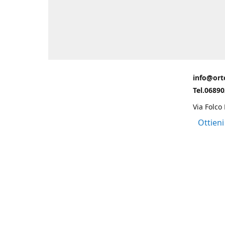
info@ort
Tel.0689
Via Folco
Ottieni
Grazie ad