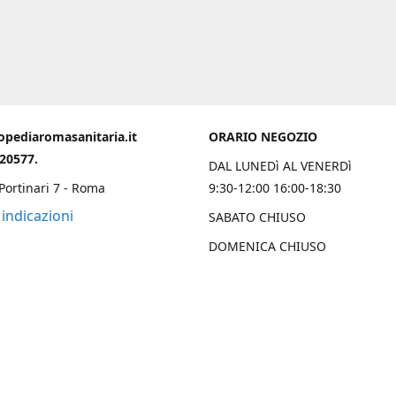
opediaromasanitaria.it
ORARIO NEGOZIO
020577.
DAL LUNEDì AL VENERDì
 Portinari 7 - Roma
9:30-12:00 16:00-18:30
 indicazioni
SABATO CHIUSO
DOMENICA CHIUSO
Chi Siamo
 una solida esperienza trentennale nell’ambito ortopedico sanitario