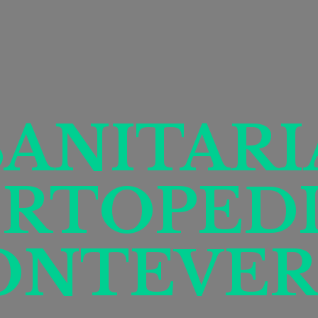
SANITARI
RTOPED
ONTEVER