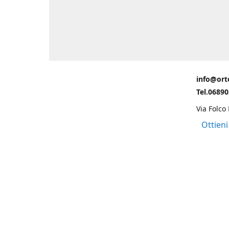
info@ort
Tel.0689
Via Folco
Ottieni
Grazie ad