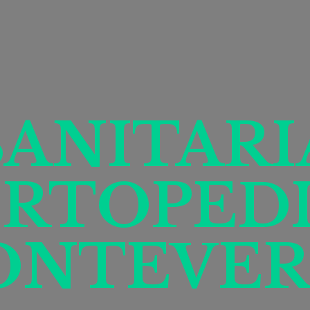
SANITARI
RTOPED
ONTEVER