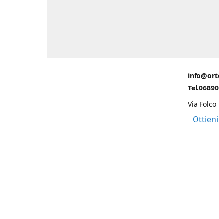
info@ort
Tel.0689
Via Folco
Ottieni
Grazie ad