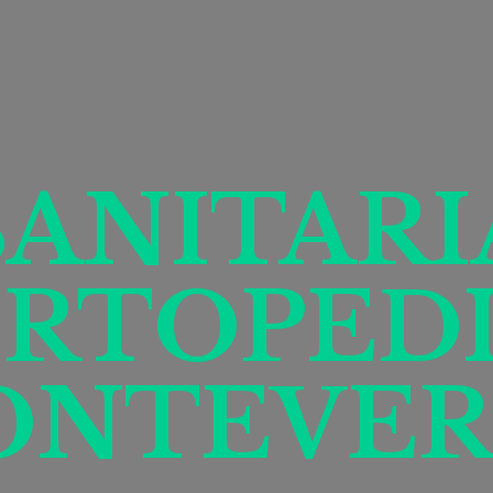
SANITARI
RTOPED
ONTEVER