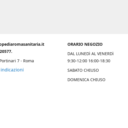
opediaromasanitaria.it
ORARIO NEGOZIO
020577.
DAL LUNEDì AL VENERDì
 Portinari 7 - Roma
9:30-12:00 16:00-18:30
 indicazioni
SABATO CHIUSO
DOMENICA CHIUSO
Chi Siamo
 una solida esperienza trentennale nell’ambito ortopedico sanitario