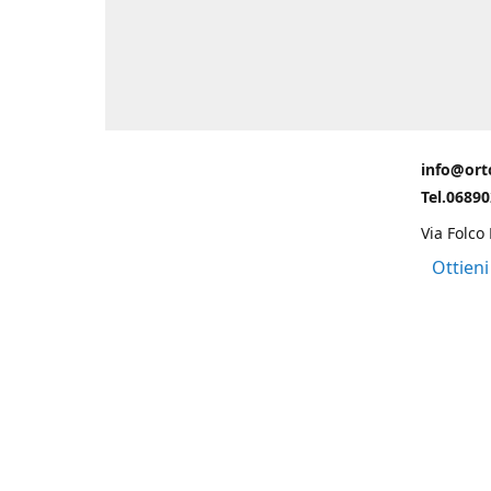
info@ort
Tel.0689
Via Folco
Ottieni
Grazie ad